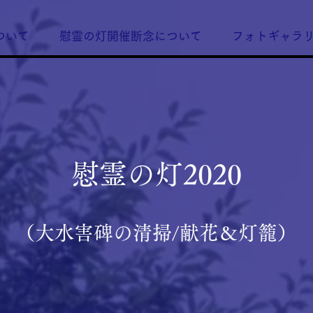
ついて
慰霊の灯開催断念について
フォトギャラ
​慰霊の灯2020
（大水害碑の清掃/献花＆灯籠）