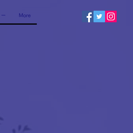
リー
More