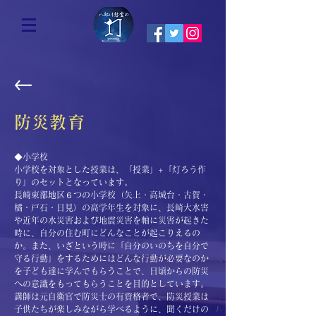
防災教育
​◆小学校
小学校を対象とした授業は、「授業」+「灯ろう作
り」のセットとなっています。
長崎東部地区６つの小学校（矢上・高城台・古賀・
橘・戸石・日見）の高学年生を対象に、長崎大水害
や近年の水災害および地震災害を軸に災害が起きた
時に、自分の住む町にどんなことが起こりえるの
か。また、いざという時に「自分のいのちを自分で
守る行動」をするためにはどんな行動が必要なのか
を子ども達に学んでもらうことで、日頃からの防災
への意識をもってもらうことを目的としています。
講師は元自衛官で防災士の有資格者で、防災授業は
子供たちが楽しみながら学べるように、聞くだけの