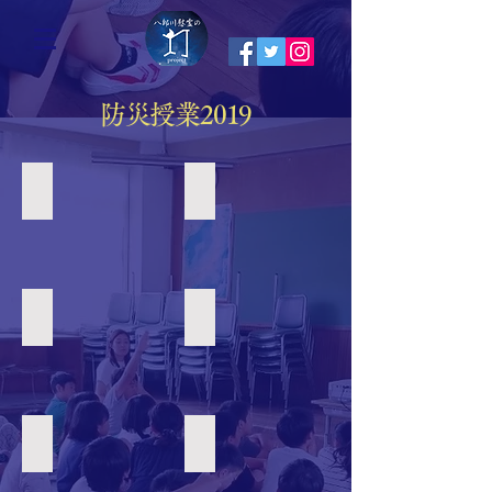
防災授業2019
授業風景①
授業風景②
授業風景③
授業風景④
授業風景⑤
授業風景⑥