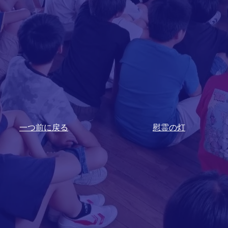
​一つ前に戻る
​慰霊の灯