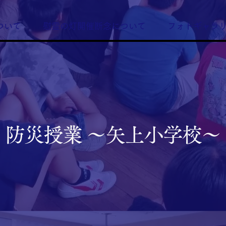
ついて
慰霊の灯開催断念について
フォトギャラ
防災授業 ～矢上小学校～