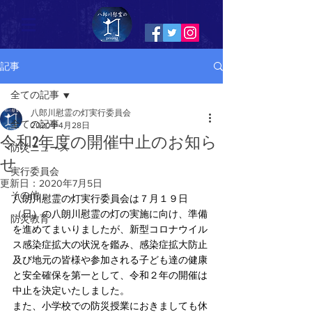
記事
全ての記事
八郎川慰霊の灯実行委員会
全ての記事
2020年4月28日
令和2年度の開催中止のお知ら
防災ニュース
せ
実行委員会
更新日：
2020年7月5日
その他
八朗川慰霊の灯実行委員会は７月１９日
（日）の八朗川慰霊の灯の実施に向け、準備
防災教育
を進めてまいりましたが、新型コロナウイル
ス感染症拡大の状況を鑑み、感染症拡大防止
及び地元の皆様や参加される子ども達の健康
と安全確保を第一として、令和２年の開催は
中止を決定いたしました。
また、小学校での防災授業におきましても休