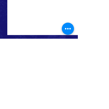
コメント
コメントを追加…
明日から、防災授業がス
今年の竹灯籠の
タート
は・・・